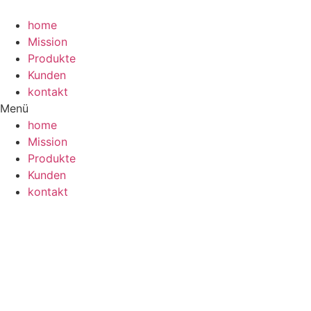
Zum
Inhalt
home
wechseln
Mission
Produkte
Kunden
kontakt
Menü
home
Mission
Produkte
Kunden
kontakt