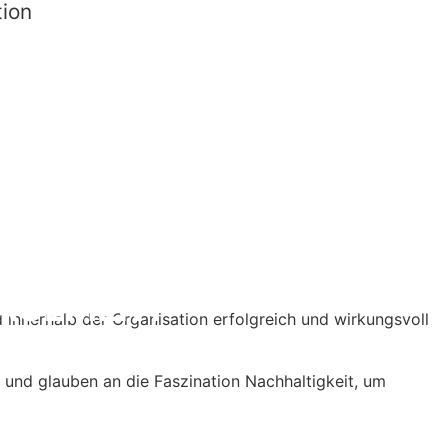
tion
ring und Eco-Labels
NAGEMENT
d innerhalb der Organisation erfolgreich und wirkungsvoll
 und glauben an die Faszination Nachhaltigkeit, um